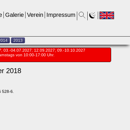
e
Galerie
Verein
Impressum
2014
2013
7; 03.-04.07.2027; 12.09.2027; 09.-10.10.2027
amstags von 10:00-17:00 Uhr.
er 2018
 528-6.